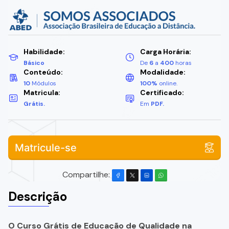
Habilidade:
Carga Horária:
Básico
De
6
a
400
horas
Conteúdo:
Modalidade:
10
Módulos
100%
online.
Matricula:
Certificado:
Grátis.
Em
PDF.
Matricule-se
Compartilhe:
Descrição
O Curso Grátis de Educação de Qualidade na