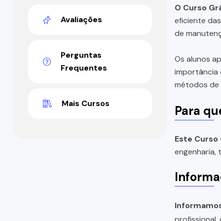
O Curso Grá
Avaliações
eficiente da
de manutençã
Perguntas
Os alunos ap
Frequentes
importância 
métodos de c
Mais Cursos
Para qu
Este Curso 
engenharia, 
Informa
Informamos 
profissional