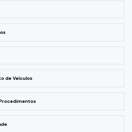
cos
o de Veículos
e Procedimentos
ade