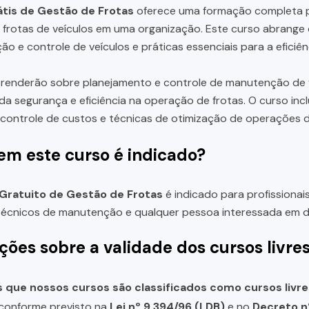
tis de Gestão de Frotas
oferece uma formação completa p
s frotas de veículos em uma organização. Este curso abrange
o e controle de veículos e práticas essenciais para a eficiên
renderão sobre planejamento e controle de manutenção de fr
da segurança e eficiência na operação de frotas. O curso inc
ontrole de custos e técnicas de otimização de operações d
em este curso é indicado?
Gratuito de Gestão de Frotas
é indicado para profissionai
técnicos de manutenção e qualquer pessoa interessada em d
ções sobre a validade dos cursos livre
que nossos cursos são classificados como cursos livre
, conforme previsto na
Lei nº 9.394/96 (LDB)
e no
Decreto n