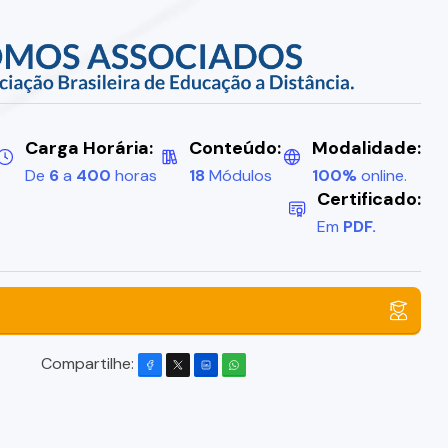
Carga Horária:
Conteúdo:
Modalidade:
De
6
a
400
horas
18
Módulos
100%
online.
Certificado:
Em
PDF.
Compartilhe: