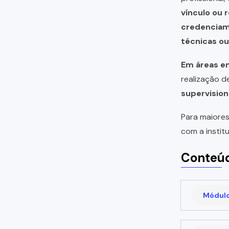
vínculo ou 
credencia
técnicas o
Em áreas em
realização 
supervision
Para maiores
com a instit
Conteúd
Módulo 