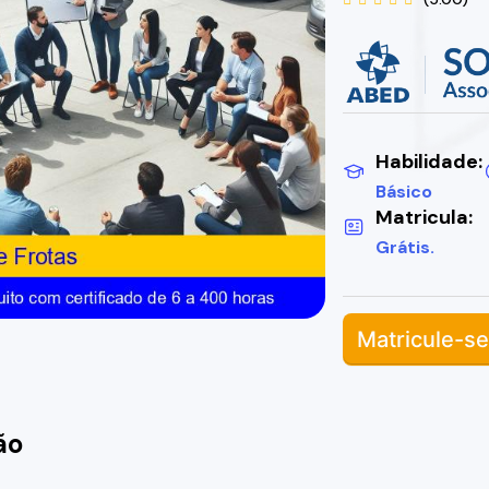
Habilidade:
Básico
Matricula:
Grátis.
Matricule-se
ão