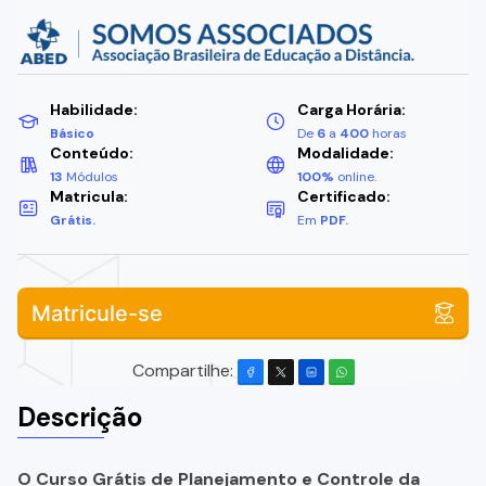
Habilidade:
Carga Horária:
Básico
De
6
a
400
horas
Conteúdo:
Modalidade:
13
Módulos
100%
online.
Matricula:
Certificado:
Grátis.
Em
PDF.
Matricule-se
Compartilhe:
Descrição
O Curso Grátis de Planejamento e Controle da