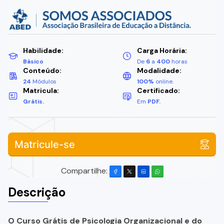
Habilidade:
Carga Horária:
Básico
De
6
a
400
horas
Conteúdo:
Modalidade:
24
Módulos
100%
online.
Matricula:
Certificado:
Grátis.
Em
PDF.
Matricule-se
Compartilhe:
Descrição
O Curso Grátis de Psicologia Organizacional e do