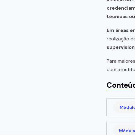
credencia
técnicas o
Em áreas em
realização 
supervision
Para maiores
com a instit
Conteúd
Módulo 
Módulo