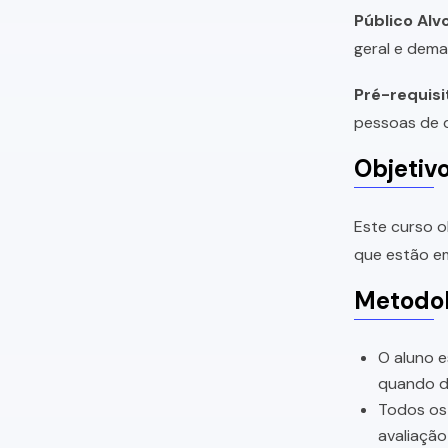
Público Alvo
geral e dema
Pré-requisi
pessoas de q
Objetiv
Este curso o
que estão em
Metodol
O aluno e
quando di
Todos os 
avaliação