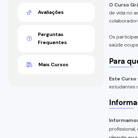
O Curso Grá
Avaliações
de vida no 
colaborador
Perguntas
Os participa
Frequentes
saúde ocupac
Para qu
Mais Cursos
Este Curso 
estudantes d
Informa
Informamos 
profissional
vínculo ou 