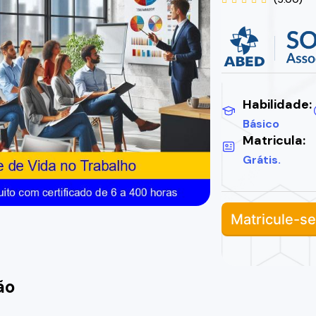
Habilidade:
Básico
Matricula:
Grátis.
Matricule-se
ão