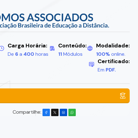
Carga Horária:
Conteúdo:
Modalidade:
De
6
a
400
horas
11
Módulos
100%
online.
Certificado:
Em
PDF.
Compartilhe: