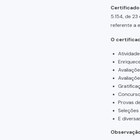
Certificado
5.154, de 23
referente a 
O certifica
Atividade
Enriquece
Avaliaçõ
Avaliaçõ
Gratifica
Concursos
Provas de
Seleções
E diversa
Observação