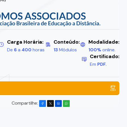
Carga Horária:
Conteúdo:
Modalidade:
De
6
a
400
horas
13
Módulos
100%
online.
Certificado:
Em
PDF.
Compartilhe: