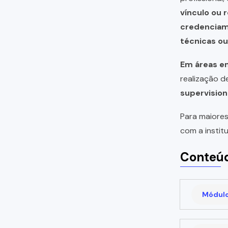
vínculo ou 
credencia
técnicas o
Em áreas em
realização 
supervision
Para maiores
com a instit
Conteúd
Módulo 