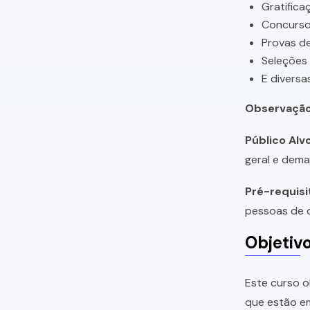
Gratifica
Concursos
Provas de
Seleções
E diversa
Observação
Público Alvo
geral e dema
Pré-requisi
pessoas de q
Objetiv
Este curso o
que estão em