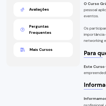
O Curso Grá
Avaliações
pessoal apli
eventos.
Perguntas
Os participa
Frequentes
importância 
networking 
Mais Cursos
Para qu
Este Curso 
empreendedor
Informa
Informamos 
profissional