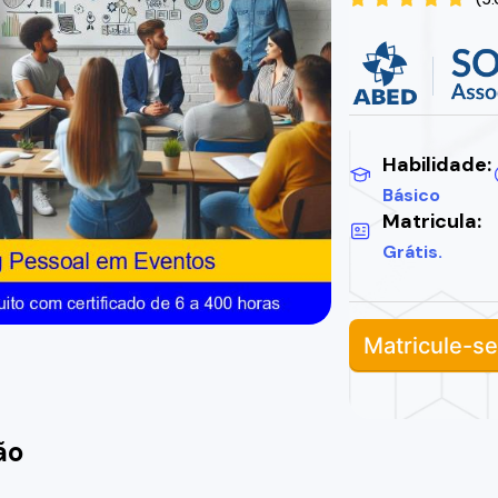
Habilidade:
Básico
Matricula:
Grátis.
Matricule-se
ão