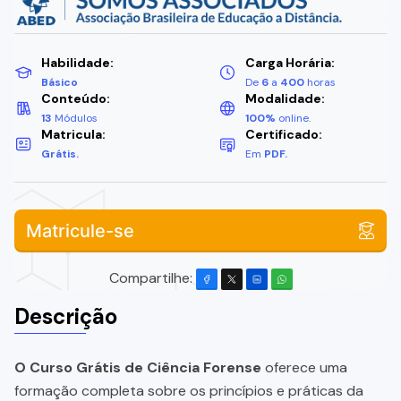
Habilidade:
Carga Horária:
Básico
De
6
a
400
horas
Conteúdo:
Modalidade:
13
Módulos
100%
online.
Matricula:
Certificado:
Grátis.
Em
PDF.
Matricule-se
Compartilhe:
Descrição
O Curso Grátis de Ciência Forense
oferece uma
formação completa sobre os princípios e práticas da