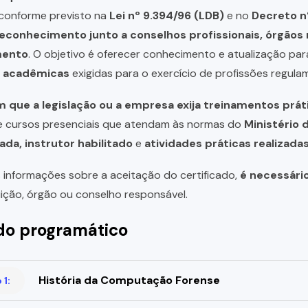
, conforme previsto na
Lei nº 9.394/96 (LDB)
e no
Decreto n
reconhecimento junto a conselhos profissionais, órgão
mento
. O objetivo é oferecer conhecimento e atualização par
u acadêmicas
exigidas para o exercício de profissões regula
 que a legislação ou a empresa exija treinamentos prát
de cursos presenciais que atendam às normas do
Ministério 
ada, instrutor habilitado
e
atividades práticas realizad
 informações sobre a aceitação do certificado,
é necessári
uição, órgão ou conselho responsável.
o programático
História da Computação Forense
1: