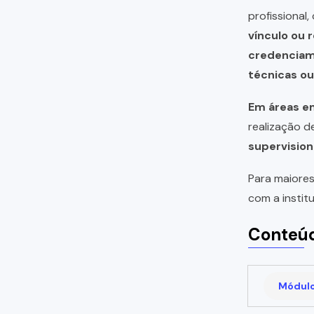
profissional
vínculo ou 
credencia
técnicas o
Em áreas em
realização 
supervision
Para maiores
com a instit
Conteúd
Módulo 