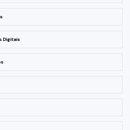
s
 Digitais
es