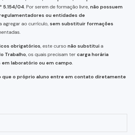
º 5.154/04
. Por serem de formação livre,
não possuem
s regulamentadores ou entidades de
a agregar ao currículo,
sem substituir formações
mentadas.
icos obrigatórios
, este curso
não substitui
a
do Trabalho
, os quais precisam ter
carga horária
as em laboratório ou em campo
.
o que o próprio aluno entre em contato diretamente