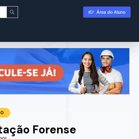
Área do Aluno
TO
ação Forense
.00)