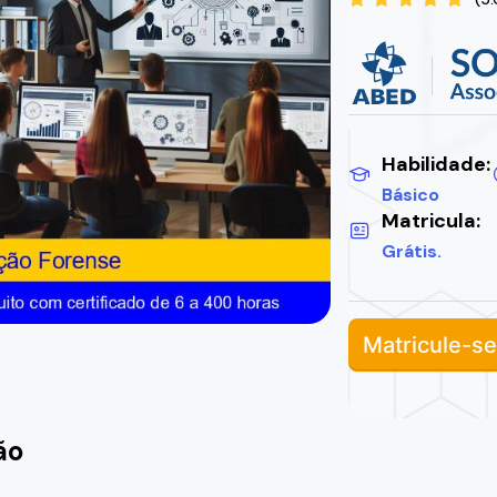
Habilidade:
Básico
Matricula:
Grátis.
Matricule-se
ão