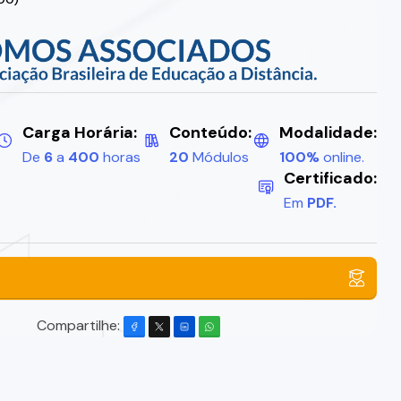
Carga Horária:
Conteúdo:
Modalidade:
De
6
a
400
horas
20
Módulos
100%
online.
Certificado:
Em
PDF.
Compartilhe: