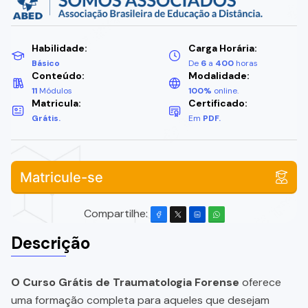
Habilidade:
Carga Horária:
Básico
De
6
a
400
horas
Conteúdo:
Modalidade:
11
Módulos
100%
online.
Matricula:
Certificado:
Grátis.
Em
PDF.
Matricule-se
Compartilhe:
Descrição
O Curso Grátis de Traumatologia Forense
oferece
uma formação completa para aqueles que desejam