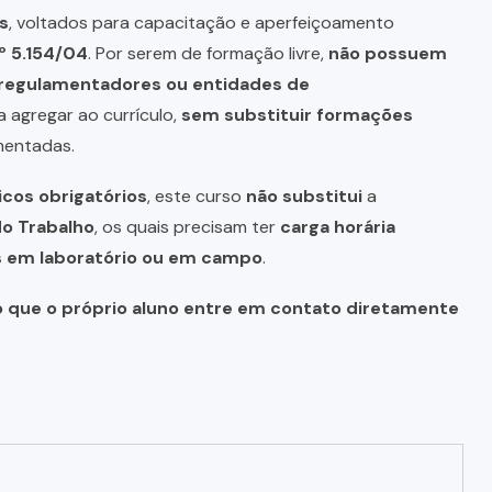
s
, voltados para capacitação e aperfeiçoamento
º 5.154/04
. Por serem de formação livre,
não possuem
s regulamentadores ou entidades de
a agregar ao currículo,
sem substituir formações
mentadas.
icos obrigatórios
, este curso
não substitui
a
do Trabalho
, os quais precisam ter
carga horária
as em laboratório ou em campo
.
o que o próprio aluno entre em contato diretamente