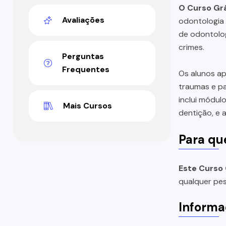
O Curso Grá
Avaliações
odontologia 
de odontolog
crimes.
Perguntas
Frequentes
Os alunos ap
traumas e pa
inclui módul
Mais Cursos
dentição, e 
Para qu
Este Curso 
qualquer pes
Informa