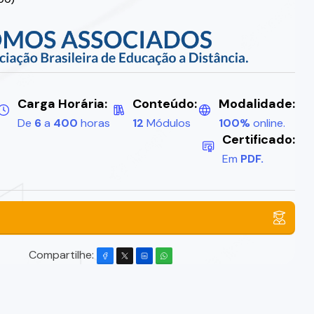
Carga Horária:
Conteúdo:
Modalidade:
De
6
a
400
horas
12
Módulos
100%
online.
Certificado:
Em
PDF.
Compartilhe: