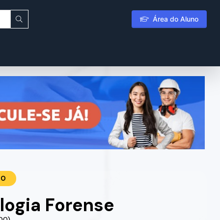
Área do Aluno
TO
logia Forense
.00)