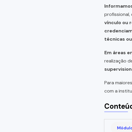
Informamos 
profissional
vínculo ou 
credencia
técnicas o
Em áreas em
realização 
supervision
Para maiores
com a instit
Conteúd
Módulo 