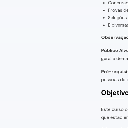
Concursos
Provas de
Seleções
E diversa
Observação
Público Alvo
geral e dema
Pré-requisi
pessoas de q
Objetiv
Este curso o
que estão em