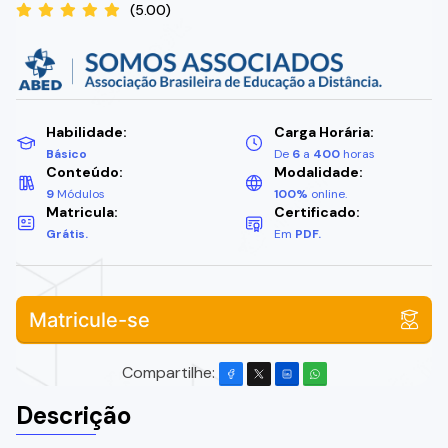
(5.00)
Habilidade:
Carga Horária:
Básico
De
6
a
400
horas
Conteúdo:
Modalidade:
9
Módulos
100%
online.
Matricula:
Certificado:
Grátis.
Em
PDF.
Matricule-se
Compartilhe:
Descrição