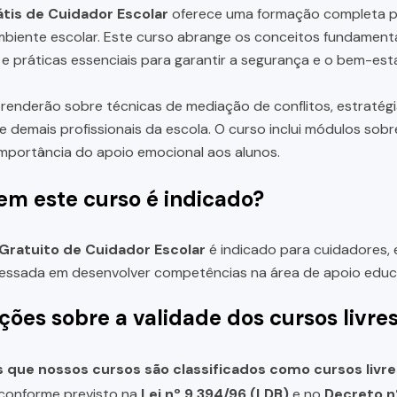
tis de Cuidador Escolar
oferece uma formação completa pa
biente escolar. Este curso abrange os conceitos fundamentai
 e práticas essenciais para garantir a segurança e o bem-est
renderão sobre técnicas de mediação de conflitos, estratégi
e demais profissionais da escola. O curso inclui módulos sob
 importância do apoio emocional aos alunos.
em este curso é indicado?
Gratuito de Cuidador Escolar
é indicado para cuidadores, 
essada em desenvolver competências na área de apoio educa
ções sobre a validade dos cursos livre
que nossos cursos são classificados como cursos livre
, conforme previsto na
Lei nº 9.394/96 (LDB)
e no
Decreto n