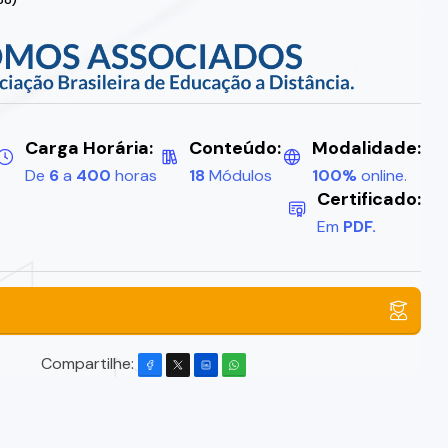
Carga Horária:
Conteúdo:
Modalidade:
De
6
a
400
horas
18
Módulos
100%
online.
Certificado:
Em
PDF.
Compartilhe: