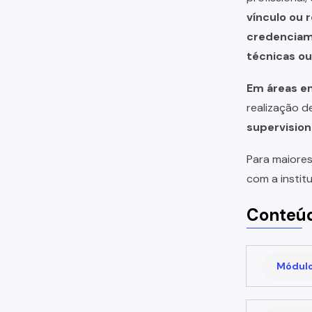
vínculo ou 
credencia
técnicas o
Em áreas em
realização 
supervision
Para maiores
com a instit
Conteúd
Módulo 