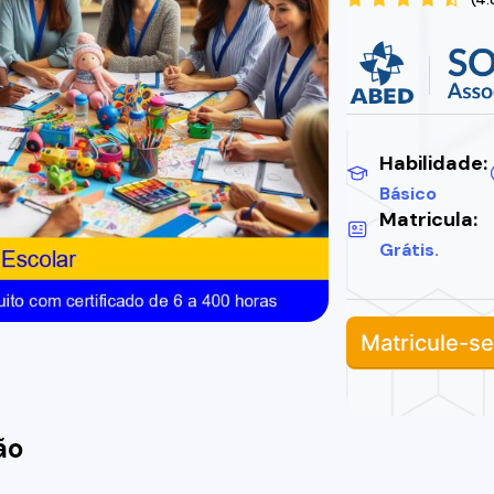
Habilidade:
Básico
Matricula:
Grátis.
Matricule-se
ão