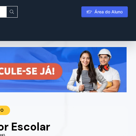
Área do Aluno
TO
r Escolar
88)