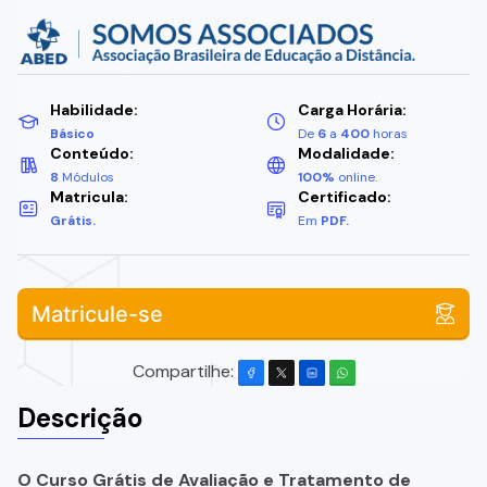
Habilidade:
Carga Horária:
Básico
De
6
a
400
horas
Conteúdo:
Modalidade:
8
Módulos
100%
online.
Matricula:
Certificado:
Grátis.
Em
PDF.
Matricule-se
Compartilhe:
Descrição
O Curso Grátis de Avaliação e Tratamento de