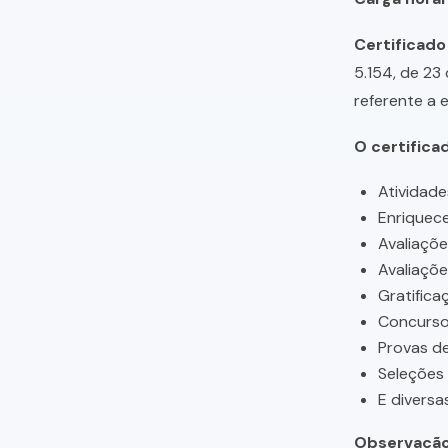
Certificado
5.154, de 23
referente a 
O certifica
Atividade
Enriquece
Avaliaçõ
Avaliaçõ
Gratifica
Concursos
Provas de
Seleções
E diversa
Observação