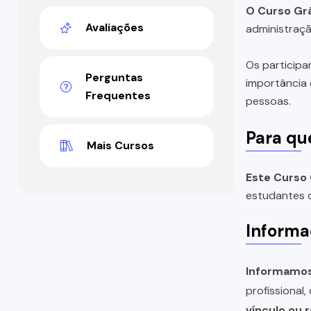
O Curso Gr
Avaliações
administraçã
Os participa
Perguntas
importância 
Frequentes
pessoas.
Para qu
Mais Cursos
Este Curso
estudantes 
Informa
Informamos 
profissional
vínculo ou 