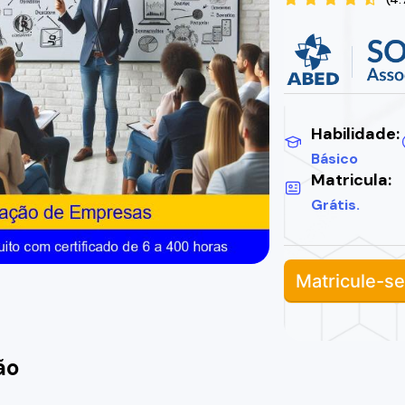
Habilidade:
Básico
Matricula:
Grátis.
Matricule-se
ão