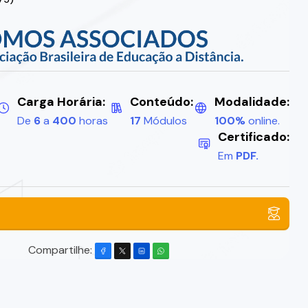
Carga Horária:
Conteúdo:
Modalidade:
De
6
a
400
horas
17
Módulos
100%
online.
Certificado:
Em
PDF.
Compartilhe: