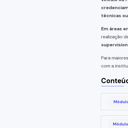
credencia
técnicas o
Em áreas em
realização 
supervision
Para maiores
com a instit
Conteúd
Módulo 
Módulo