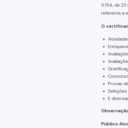
5.154, de 23
referente a 
O certifica
Atividade
Enriquece
Avaliaçõ
Avaliaçõ
Gratifica
Concursos
Provas de
Seleções
E diversa
Observação
Público Alvo