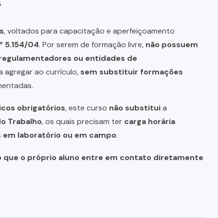
s
s
, voltados para capacitação e aperfeiçoamento
º 5.154/04
. Por serem de formação livre,
não possuem
s regulamentadores ou entidades de
a agregar ao currículo,
sem substituir formações
mentadas.
icos obrigatórios
, este curso
não substitui
a
do Trabalho
, os quais precisam ter
carga horária
as em laboratório ou em campo
.
o que o próprio aluno entre em contato diretamente