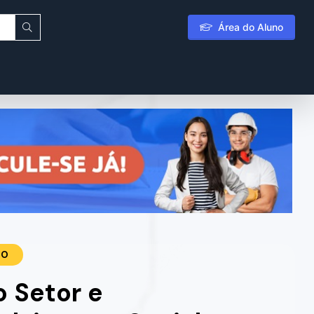
Área do Aluno
TO
o Setor e