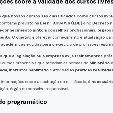
ções sobre a validade dos cursos livre
que nossos cursos são classificados como cursos livre
, conforme previsto na
Lei nº 9.394/96 (LDB)
e no
Decreto n
reconhecimento junto a conselhos profissionais, órgão
mento
. O objetivo é oferecer conhecimento e atualização par
u acadêmicas
exigidas para o exercício de profissões regula
 que a legislação ou a empresa exija treinamentos prát
de cursos presenciais que atendam às normas do
Ministério 
ada, instrutor habilitado
e
atividades práticas realizad
 informações sobre a aceitação do certificado,
é necessári
uição, órgão ou conselho responsável.
o programático