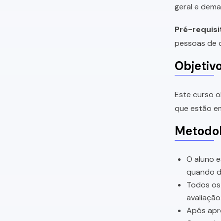
geral e dema
Pré-requisi
pessoas de q
Objetiv
Este curso o
que estão em
Metodol
O aluno e
quando di
Todos os 
avaliação
Após apro