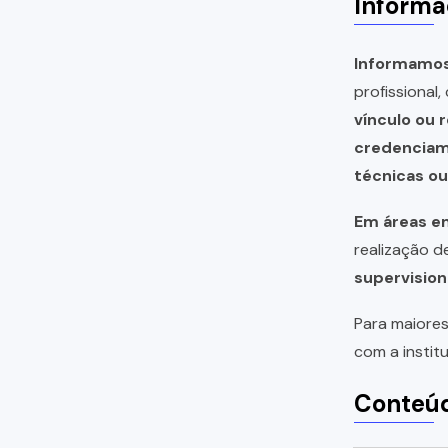
Informa
Informamos 
profissional
vínculo ou 
credencia
técnicas o
Em áreas em
realização 
supervision
Para maiores
com a instit
Conteúd