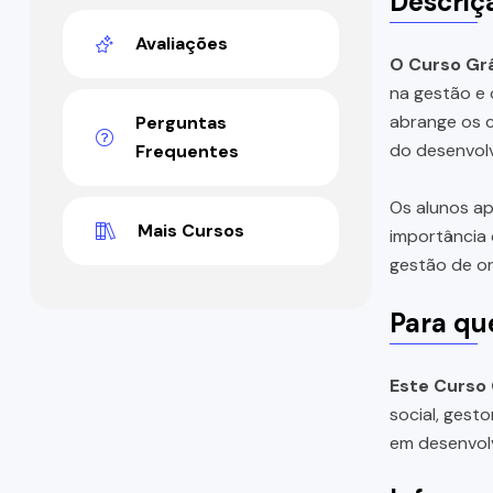
Descriç
Avaliações
O Curso Grá
na gestão e 
abrange os c
Perguntas
do desenvolv
Frequentes
Os alunos ap
Mais Cursos
importância 
gestão de or
Para qu
Este Curso 
social, gest
em desenvolv