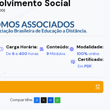
lvimento Social
.00)
Carga Horária:
Conteúdo:
Modalidade:
De
6
a
400
horas
9
Módulos
100%
online.
Certificado:
Em
PDF.
Compartilhe: