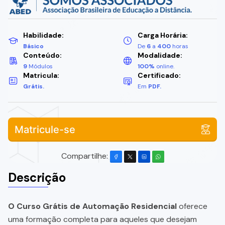
Habilidade:
Carga Horária:
Básico
De
6
a
400
horas
Conteúdo:
Modalidade:
9
Módulos
100%
online.
Matricula:
Certificado:
Grátis.
Em
PDF.
Matricule-se
Compartilhe:
Descrição
O Curso Grátis de Automação Residencial
oferece
uma formação completa para aqueles que desejam