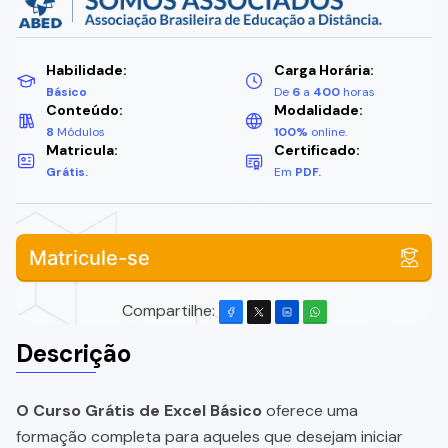
Habilidade:
Carga Horária:
Básico
De
6
a
400
horas
Conteúdo:
Modalidade:
8
Módulos
100%
online.
Matricula:
Certificado:
Grátis.
Em
PDF.
Matricule-se
Compartilhe:
Descrição
O Curso Grátis de Excel Básico
oferece uma
formação completa para aqueles que desejam iniciar