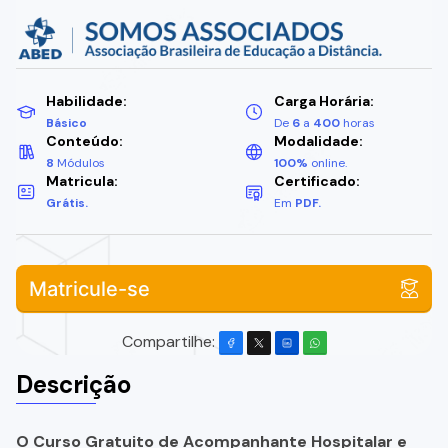
Habilidade:
Carga Horária:
Básico
De
6
a
400
horas
Conteúdo:
Modalidade:
8
Módulos
100%
online.
Matricula:
Certificado:
Grátis.
Em
PDF.
Matricule-se
Compartilhe:
Descrição
O Curso Gratuito de Acompanhante Hospitalar e