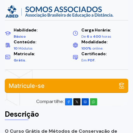
Habilidade:
Carga Horária:
Básico
De
6
a
400
horas
Conteúdo:
Modalidade:
10
Módulos
100%
online.
Matricula:
Certificado:
Grátis.
Em
PDF.
Matricule-se
Compartilhe:
Descrição
O Curso Grátis de Métodos de Conservação de