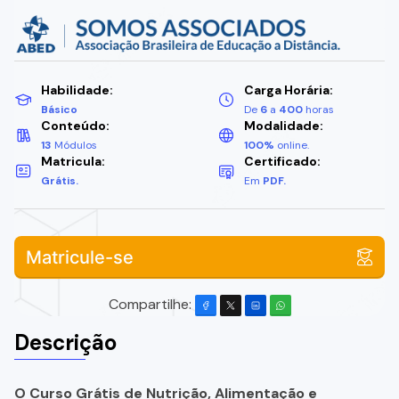
Habilidade:
Carga Horária:
Básico
De
6
a
400
horas
Conteúdo:
Modalidade:
13
Módulos
100%
online.
Matricula:
Certificado:
Grátis.
Em
PDF.
Matricule-se
Compartilhe:
Descrição
O Curso Grátis de Nutrição, Alimentação e