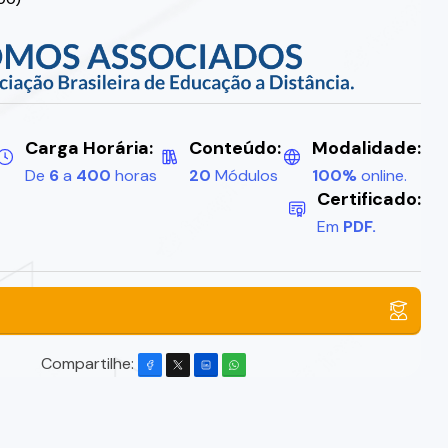
Carga Horária:
Conteúdo:
Modalidade:
De
6
a
400
horas
20
Módulos
100%
online.
Certificado:
Em
PDF.
Compartilhe: