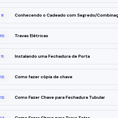
Conhecendo o Cadeado com Segredo/Combina
 9:
Travas Elétricas
10:
Instalando uma Fechadura de Porta
11:
Como fazer cópia de chave
12:
Como Fazer Chave para Fechadura Tubular
13:
Como Fazer Chave para Trava Tetra
14: