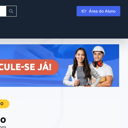
Área do Aluno
TO
ro
.00)