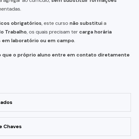
a agregar ao currículo,
sem substituir formações
mentadas.
icos obrigatórios
, este curso
não substitui
a
do Trabalho
, os quais precisam ter
carga horária
as em laboratório ou em campo
.
o que o próprio aluno entre em contato diretamente
eados
e Chaves