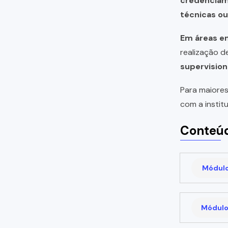
credencia
técnicas o
Em áreas em
realização 
supervision
Para maiores
com a instit
Conteúd
Módulo 
Módulo