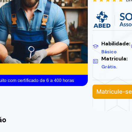
Habilidade:
Básico
Matricula:
Grátis.
Matricule-se
ão