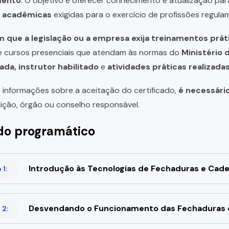
mento
. O objetivo é oferecer conhecimento e atualização par
u acadêmicas
exigidas para o exercício de profissões regula
 que a legislação ou a empresa exija treinamentos prát
de cursos presenciais que atendam às normas do
Ministério 
ada, instrutor habilitado
e
atividades práticas realizad
 informações sobre a aceitação do certificado,
é necessári
uição, órgão ou conselho responsável.
o programático
Introdução às Tecnologias de Fechaduras e Cad
1:
Desvendando o Funcionamento das Fechaduras 
 2: