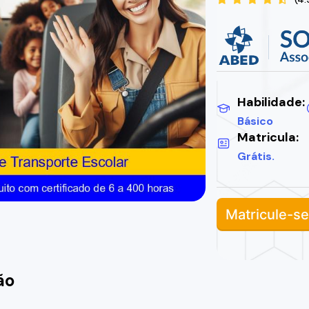
Habilidade:
Básico
Matricula:
Grátis.
Matricule-se
ão