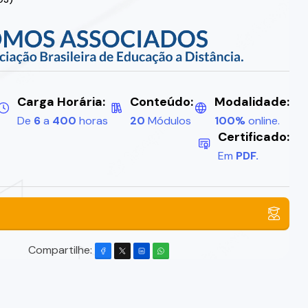
Carga Horária:
Conteúdo:
Modalidade:
De
6
a
400
horas
20
Módulos
100%
online.
Certificado:
Em
PDF.
Compartilhe: