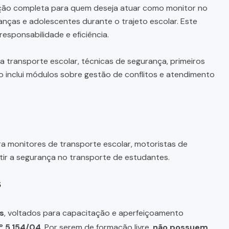
ão completa para quem deseja atuar como monitor no
nças e adolescentes durante o trajeto escolar. Este
sponsabilidade e eficiência.
a transporte escolar, técnicas de segurança, primeiros
o inclui módulos sobre gestão de conflitos e atendimento
a monitores de transporte escolar, motoristas de
tir a segurança no transporte de estudantes.
s
s
, voltados para capacitação e aperfeiçoamento
º 5.154/04
. Por serem de formação livre,
não possuem