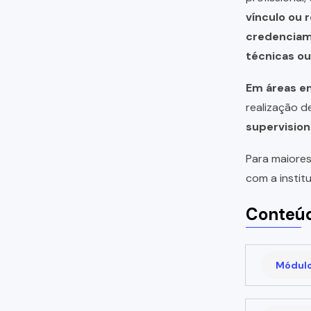
vínculo ou 
credencia
técnicas o
Em áreas em
realização 
supervision
Para maiores
com a instit
Conteúd
Módulo 