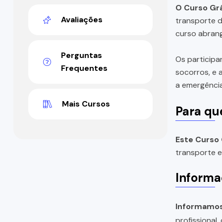
O Curso Grá
Avaliações
transporte d
curso abrang
Perguntas
Os participa
Frequentes
socorros, e 
a emergência
Mais Cursos
Para qu
Este Curso 
transporte e
Informa
Informamos 
profissional