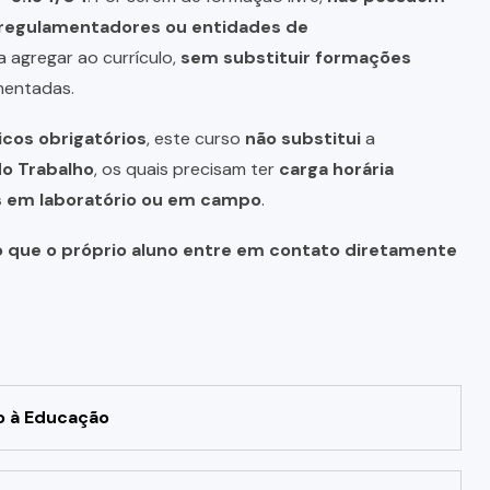
s regulamentadores ou entidades de
a agregar ao currículo,
sem substituir formações
mentadas.
icos obrigatórios
, este curso
não substitui
a
do Trabalho
, os quais precisam ter
carga horária
as em laboratório ou em campo
.
o que o próprio aluno entre em contato diretamente
o à Educação