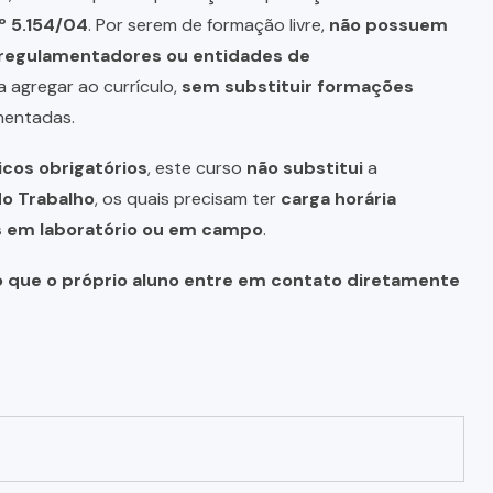
º 5.154/04
. Por serem de formação livre,
não possuem
s regulamentadores ou entidades de
a agregar ao currículo,
sem substituir formações
mentadas.
icos obrigatórios
, este curso
não substitui
a
do Trabalho
, os quais precisam ter
carga horária
as em laboratório ou em campo
.
o que o próprio aluno entre em contato diretamente