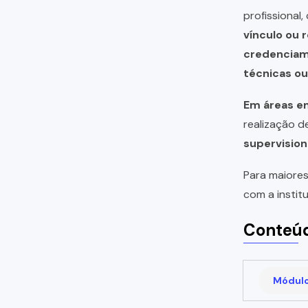
profissional
vínculo ou 
credencia
técnicas o
Em áreas em
realização 
supervision
Para maiores
com a instit
Conteúd
Módulo 