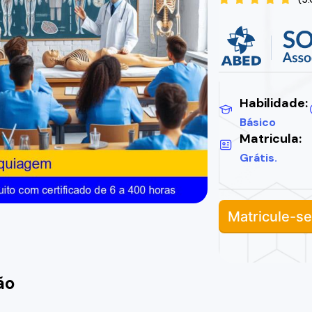
Habilidade:
Básico
Matricula:
Grátis.
Matricule-se
ão