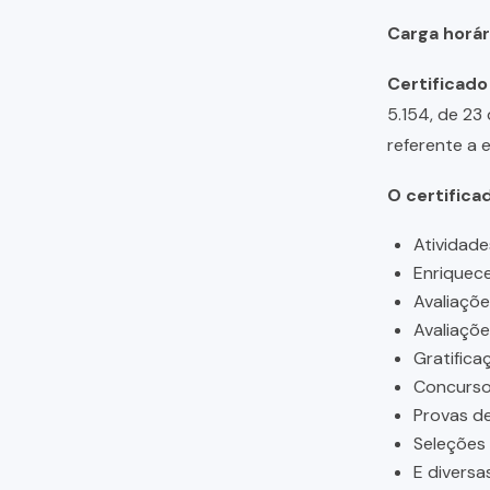
Carga horári
Certificado
5.154, de 23
referente a 
O certifica
Atividade
Enriquece
Avaliaçõ
Avaliaçõ
Gratifica
Concursos
Provas de
Seleções
E diversa