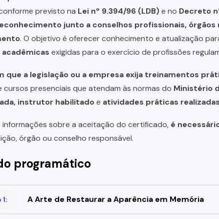
, conforme previsto na
Lei nº 9.394/96 (LDB)
e no
Decreto n
reconhecimento junto a conselhos profissionais, órgão
mento
. O objetivo é oferecer conhecimento e atualização par
u acadêmicas
exigidas para o exercício de profissões regula
 que a legislação ou a empresa exija treinamentos prát
de cursos presenciais que atendam às normas do
Ministério 
ada, instrutor habilitado
e
atividades práticas realizad
 informações sobre a aceitação do certificado,
é necessári
uição, órgão ou conselho responsável.
o programático
A Arte de Restaurar a Aparência em Memória
1: