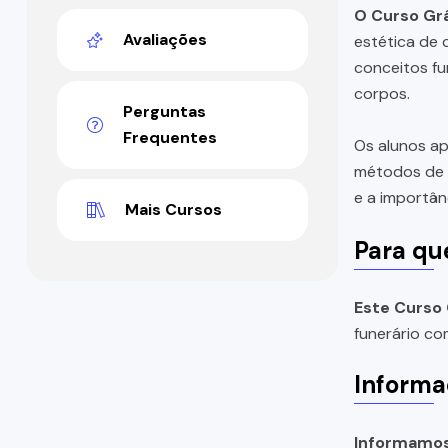
O Curso Gr
Avaliações
estética de 
conceitos fu
corpos.
Perguntas
Frequentes
Os alunos ap
métodos de r
e a importân
Mais Cursos
Para qu
Este Curso
funerário co
Informa
Informamos 