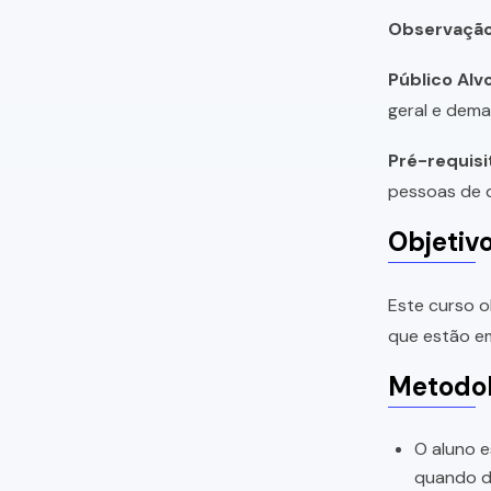
Observação
Público Alvo
geral e dema
Pré-requisi
pessoas de q
Objetiv
Este curso o
que estão em
Metodol
O aluno e
quando di