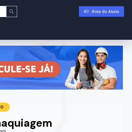
Área do Aluno
TO
aquiagem
.00)