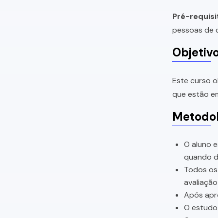
Pré-requisi
pessoas de q
Objetiv
Este curso o
que estão em
Metodol
O aluno e
quando di
Todos os 
avaliação
Após apro
O estudo 