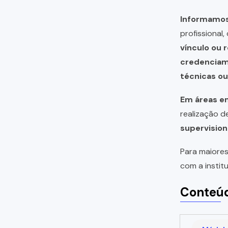
Informamos 
profissional
vínculo ou 
credencia
técnicas o
Em áreas em
realização 
supervision
Para maiores
com a instit
Conteúd