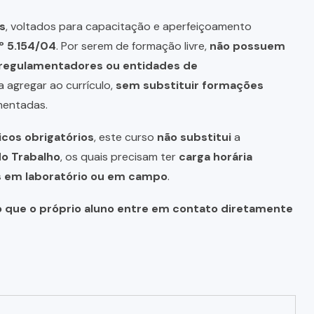
s
, voltados para capacitação e aperfeiçoamento
º 5.154/04
. Por serem de formação livre,
não possuem
s regulamentadores ou entidades de
a agregar ao currículo,
sem substituir formações
mentadas.
icos obrigatórios
, este curso
não substitui
a
do Trabalho
, os quais precisam ter
carga horária
as em laboratório ou em campo
.
o que o próprio aluno entre em contato diretamente