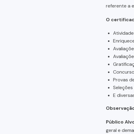
referente a 
O certifica
Atividade
Enriquece
Avaliaçõ
Avaliaçõ
Gratifica
Concursos
Provas de
Seleções
E diversa
Observação
Público Alvo
geral e dema