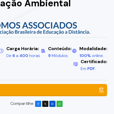
cação Ambiental
Carga Horária:
Conteúdo:
Modalidade:
De
6
a
400
horas
9
Módulos
100%
online.
Certificado:
Em
PDF.
Compartilhe: