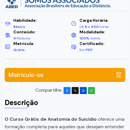
Habilidade:
Carga Horária:
Básico
De
6
a
400
horas
Conteúdo:
Modalidade:
9
Módulos
100%
online.
Matricula:
Certificado:
Grátis.
Em
PDF.
Matricule-se
Compartilhe:
Descrição
O Curso Grátis de Anatomia do Suicídio
oferece uma
formação completa para aqueles que desejam entender