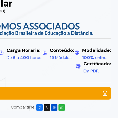
lar
50)
Carga Horária:
Conteúdo:
Modalidade:
De
6
a
400
horas
15
Módulos
100%
online.
Certificado:
Em
PDF.
Compartilhe: