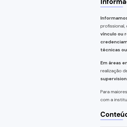
Informa
Informamos 
profissional
vínculo ou 
credencia
técnicas o
Em áreas em
realização 
supervision
Para maiores
com a instit
Conteúd