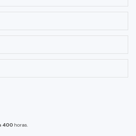
a
400
horas.