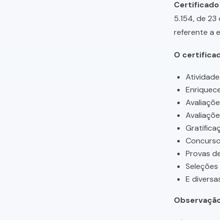
Certificado
5.154, de 23
referente a 
O certifica
Atividade
Enriquece
Avaliaçõ
Avaliaçõ
Gratifica
Concursos
Provas de
Seleções
E diversa
Observação