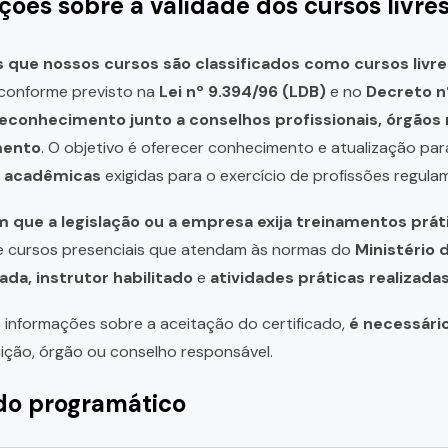
ções sobre a validade dos cursos livre
que nossos cursos são classificados como cursos livre
, conforme previsto na
Lei nº 9.394/96 (LDB)
e no
Decreto n
reconhecimento junto a conselhos profissionais, órgão
mento
. O objetivo é oferecer conhecimento e atualização par
u acadêmicas
exigidas para o exercício de profissões regula
 que a legislação ou a empresa exija treinamentos prát
de cursos presenciais que atendam às normas do
Ministério 
ada, instrutor habilitado
e
atividades práticas realizad
 informações sobre a aceitação do certificado,
é necessári
uição, órgão ou conselho responsável.
o programático