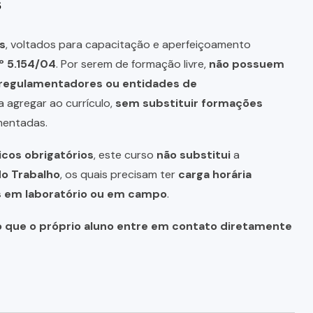
s
s
, voltados para capacitação e aperfeiçoamento
º 5.154/04
. Por serem de formação livre,
não possuem
s regulamentadores ou entidades de
a agregar ao currículo,
sem substituir formações
mentadas.
icos obrigatórios
, este curso
não substitui
a
do Trabalho
, os quais precisam ter
carga horária
as em laboratório ou em campo
.
o que o próprio aluno entre em contato diretamente