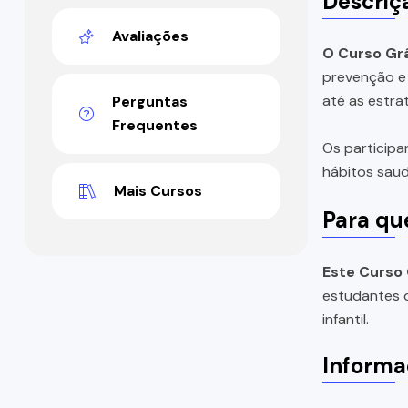
Descriç
Avaliações
O Curso Grá
prevenção e 
até as estra
Perguntas
Frequentes
Os participa
hábitos saudá
Mais Cursos
Para qu
Este Curso 
estudantes d
infantil.
Informa