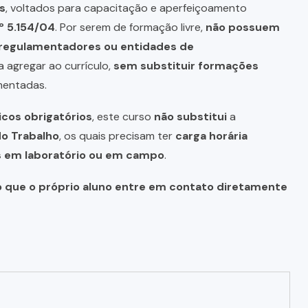
s
, voltados para capacitação e aperfeiçoamento
º 5.154/04
. Por serem de formação livre,
não possuem
s regulamentadores ou entidades de
a agregar ao currículo,
sem substituir formações
mentadas.
icos obrigatórios
, este curso
não substitui
a
do Trabalho
, os quais precisam ter
carga horária
as em laboratório ou em campo
.
o que o próprio aluno entre em contato diretamente