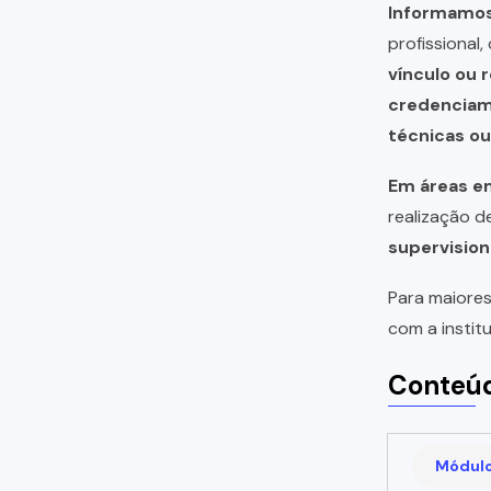
Informamos 
profissional
vínculo ou 
credencia
técnicas o
Em áreas em
realização 
supervision
Para maiores
com a instit
Conteúd
Módulo 