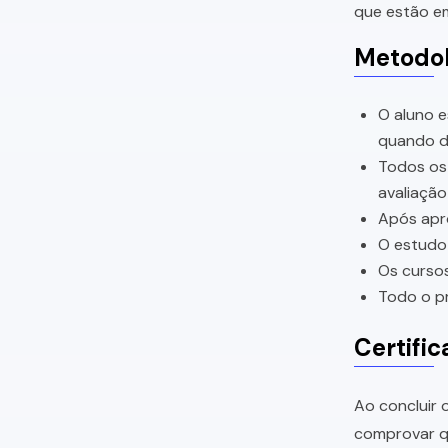
que estão em
Metodol
O aluno e
quando di
Todos os 
avaliação
Após apro
O estudo 
Os cursos
Todo o pr
Certific
Ao concluir o
comprovar qu