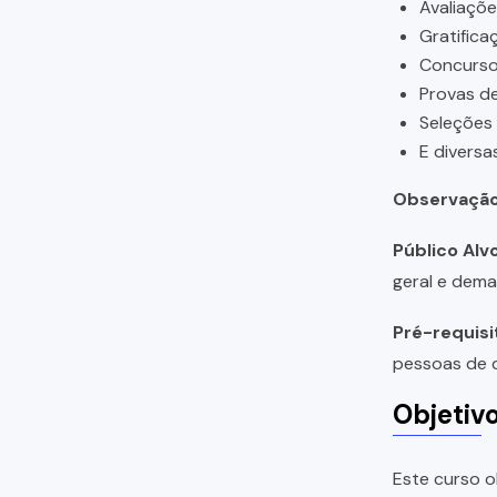
Avaliaçõ
Gratifica
Concursos
Provas de
Seleções
E diversa
Observação
Público Alvo
geral e dema
Pré-requisi
pessoas de q
Objetiv
Este curso o