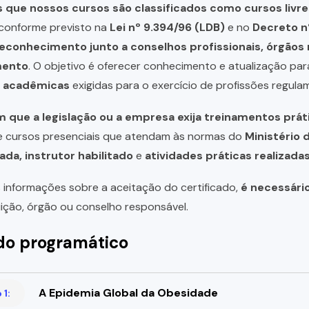
que nossos cursos são classificados como cursos livre
, conforme previsto na
Lei nº 9.394/96 (LDB)
e no
Decreto n
reconhecimento junto a conselhos profissionais, órgão
mento
. O objetivo é oferecer conhecimento e atualização par
u acadêmicas
exigidas para o exercício de profissões regula
 que a legislação ou a empresa exija treinamentos prát
de cursos presenciais que atendam às normas do
Ministério 
ada, instrutor habilitado
e
atividades práticas realizad
 informações sobre a aceitação do certificado,
é necessári
uição, órgão ou conselho responsável.
o programático
A Epidemia Global da Obesidade
1: