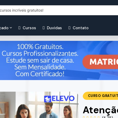
icado
Cursos
Duvidas
Contato
CURSO GRATUI
Atenção
(4.75)