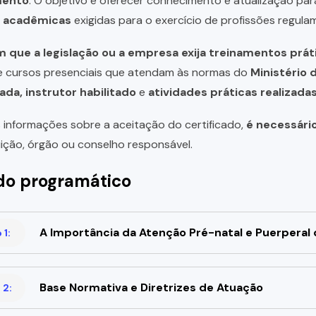
mento
. O objetivo é oferecer conhecimento e atualização par
u acadêmicas
exigidas para o exercício de profissões regula
 que a legislação ou a empresa exija treinamentos prát
de cursos presenciais que atendam às normas do
Ministério 
ada, instrutor habilitado
e
atividades práticas realizad
 informações sobre a aceitação do certificado,
é necessári
uição, órgão ou conselho responsável.
o programático
A Importância da Atenção Pré-natal e Puerperal
1:
Base Normativa e Diretrizes de Atuação
 2: