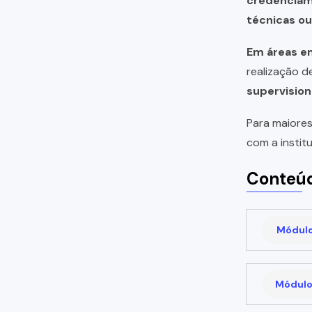
credencia
técnicas o
Em áreas em
realização 
supervision
Para maiores
com a instit
Conteúd
Módulo 
Módulo