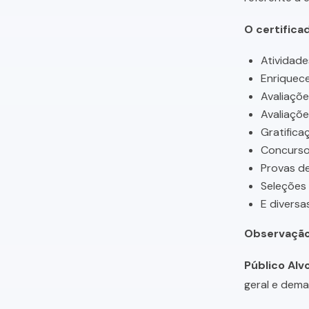
O certifica
Atividade
Enriquece
Avaliaçõ
Avaliaçõ
Gratifica
Concursos
Provas de
Seleções
E diversa
Observação
Público Alvo
geral e dema