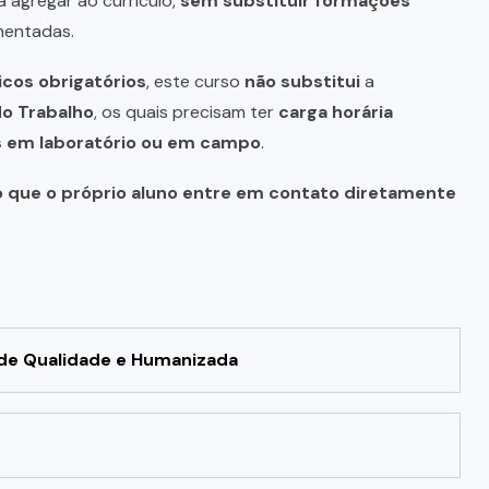
a agregar ao currículo,
sem substituir formações
mentadas.
icos obrigatórios
, este curso
não substitui
a
do Trabalho
, os quais precisam ter
carga horária
as em laboratório ou em campo
.
o que o próprio aluno entre em contato diretamente
 de Qualidade e Humanizada