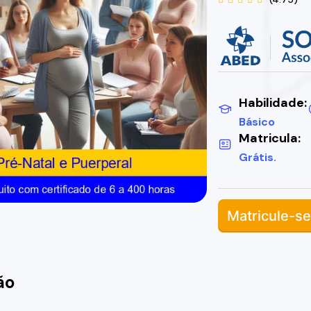
Habilidade:
Básico
Matricula:
Grátis.
Matricule-se
ão