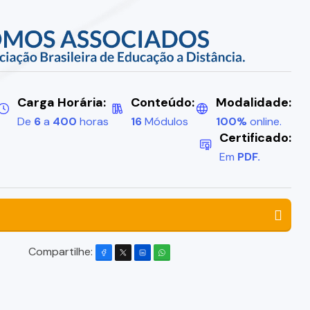
Carga Horária:
Conteúdo:
Modalidade:
De
6
a
400
horas
16
Módulos
100%
online.
Certificado:
Em
PDF.
Compartilhe: