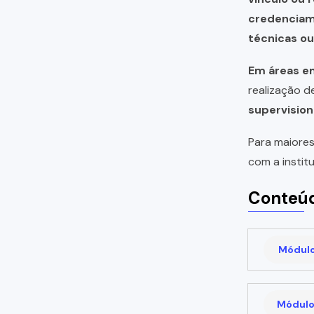
credencia
técnicas o
Em áreas em
realização 
supervision
Para maiores
com a instit
Conteúd
Módulo 
Módulo