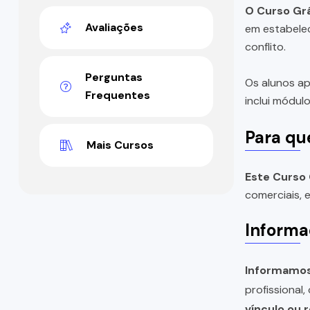
O Curso Grá
Avaliações
em estabelec
conflito.
Perguntas
Os alunos ap
Frequentes
inclui módulo
Para qu
Mais Cursos
Este Curso 
comerciais, 
Informa
Informamos 
profissional
vínculo ou 