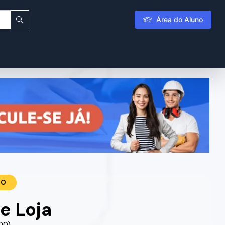
Área do Aluno
TO
de Loja
.00)