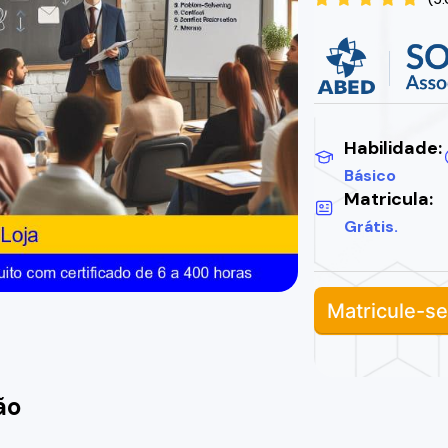
Habilidade:
Básico
Matricula:
Grátis.
Matricule-se
ão