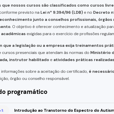
que nossos cursos são classificados como cursos livre
, conforme previsto na
Lei nº 9.394/96 (LDB)
e no
Decreto n
reconhecimento junto a conselhos profissionais, órgão
mento
. O objetivo é oferecer conhecimento e atualização par
u acadêmicas
exigidas para o exercício de profissões regula
 que a legislação ou a empresa exija treinamentos prát
de cursos presenciais que atendam às normas do
Ministério 
ada, instrutor habilitado
e
atividades práticas realizad
 informações sobre a aceitação do certificado,
é necessári
uição, órgão ou conselho responsável.
o programático
Introdução ao Transtorno do Espectro do Autis
1: