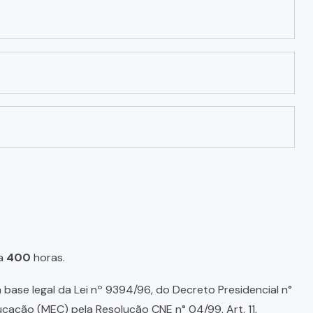
a
400
horas.
base legal da Lei nº 9394/96, do Decreto Presidencial n°
ducação (MEC) pela Resolução CNE n° 04/99, Art. 11,