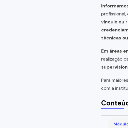
Informamos 
profissional
vínculo ou 
credencia
técnicas o
Em áreas em
realização 
supervision
Para maiores
com a instit
Conteúd
Módulo 