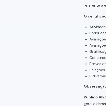
referente a 
O certifica
Atividade
Enriquece
Avaliaçõ
Avaliaçõ
Gratifica
Concursos
Provas de
Seleções
E diversa
Observação
Público Alvo
geral e dema