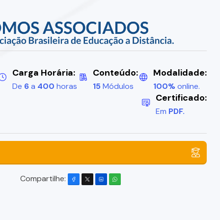
Carga Horária:
Conteúdo:
Modalidade:
De
6
a
400
horas
15
Módulos
100%
online.
Certificado:
Em
PDF.
Compartilhe: