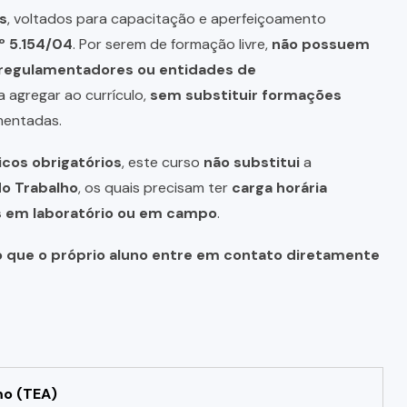
s
, voltados para capacitação e aperfeiçoamento
º 5.154/04
. Por serem de formação livre,
não possuem
s regulamentadores ou entidades de
a agregar ao currículo,
sem substituir formações
mentadas.
icos obrigatórios
, este curso
não substitui
a
do Trabalho
, os quais precisam ter
carga horária
as em laboratório ou em campo
.
o que o próprio aluno entre em contato diretamente
mo (TEA)