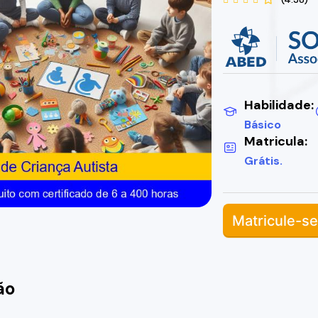
Habilidade:
Básico
Matricula:
Grátis.
Matricule-se
ão