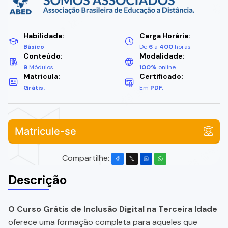
Habilidade:
Carga Horária:
Básico
De
6
a
400
horas
Conteúdo:
Modalidade:
9
Módulos
100%
online.
Matricula:
Certificado:
Grátis.
Em
PDF.
Matricule-se
Compartilhe:
Descrição
O Curso Grátis de Inclusão Digital na Terceira Idade
oferece uma formação completa para aqueles que