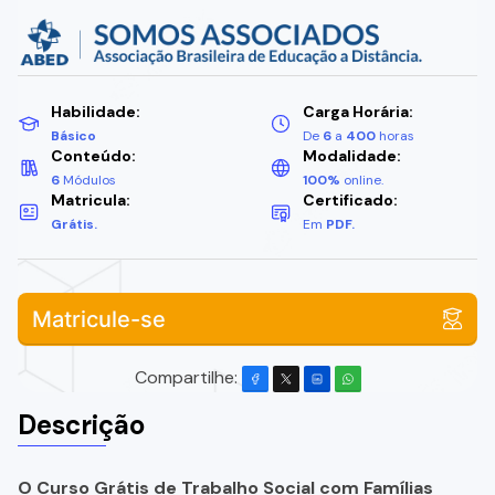
Habilidade:
Carga Horária:
Básico
De
6
a
400
horas
Conteúdo:
Modalidade:
6
Módulos
100%
online.
Matricula:
Certificado:
Grátis.
Em
PDF.
Matricule-se
Compartilhe:
Descrição
O Curso Grátis de Trabalho Social com Famílias