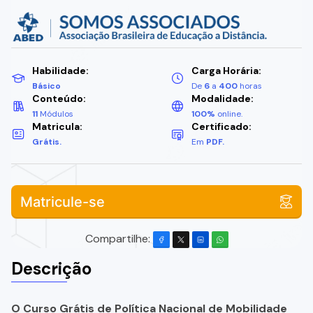
Habilidade:
Carga Horária:
Básico
De
6
a
400
horas
Conteúdo:
Modalidade:
11
Módulos
100%
online.
Matricula:
Certificado:
Grátis.
Em
PDF.
Matricule-se
Compartilhe:
Descrição
O Curso Grátis de Política Nacional de Mobilidade