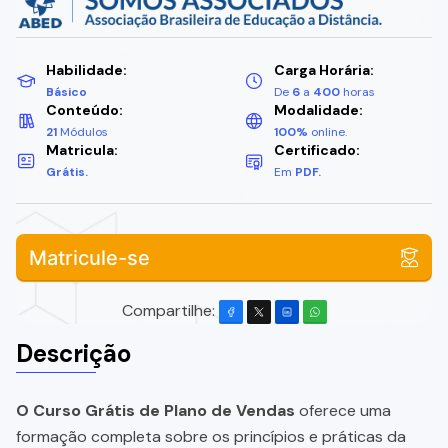
Habilidade:
Carga Horária:
Básico
De
6
a
400
horas
Conteúdo:
Modalidade:
21
Módulos
100%
online.
Matricula:
Certificado:
Grátis.
Em
PDF.
Matricule-se
Compartilhe:
Descrição
O Curso Grátis de Plano de Vendas
oferece uma
formação completa sobre os princípios e práticas da