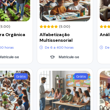
(5.00)
(5.00)
ura Orgânica
Alfabetização
Anál
Multissensorial
00 horas
De 6 a 400 horas
De
Matricule-se
Matricule-se
Grátis
Grátis