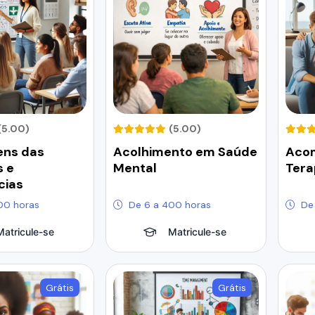
(5.00)
(5.00)
ns das
Acolhimento em Saúde
Aco
s e
Mental
Tera
cias
00 horas
De 6 a 400 horas
De
Matricule-se
Matricule-se
Grátis
Grátis