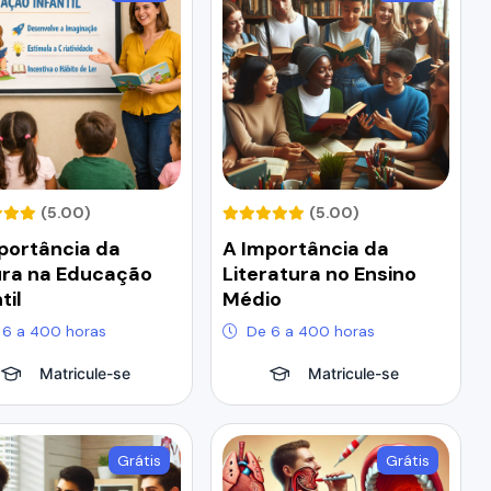
(5.00)
(5.00)
portância da
A Importância da
ura na Educação
Literatura no Ensino
til
Médio
 6 a 400 horas
De 6 a 400 horas
Matricule-se
Matricule-se
Grátis
Grátis