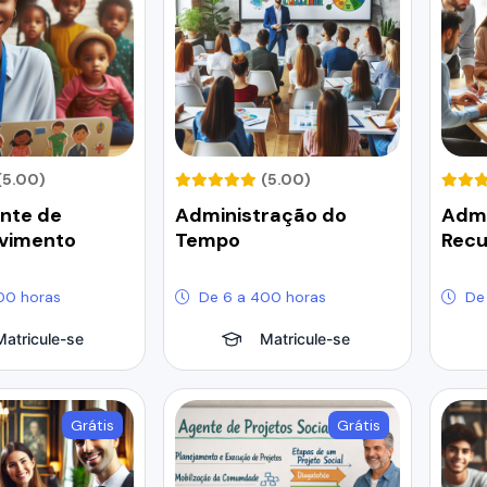
(5.00)
(5.00)
ente de
Administração do
Admi
vimento
Tempo
Rec
00 horas
De 6 a 400 horas
De
Matricule-se
Matricule-se
Grátis
Grátis