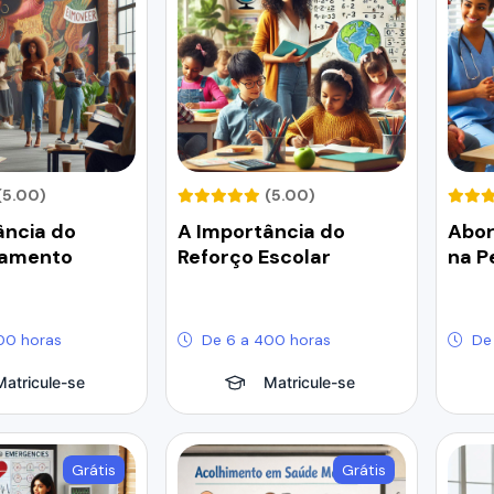
(5.00)
(5.00)
ância do
A Importância do
Abo
amento
Reforço Escolar
na P
00 horas
De 6 a 400 horas
De
Matricule-se
Matricule-se
Grátis
Grátis