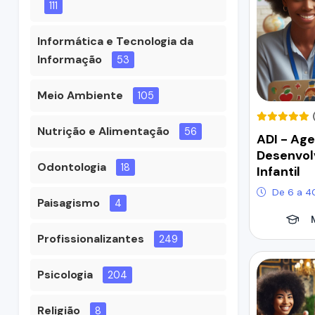
111
Informática e Tecnologia da
Informação
53
Meio Ambiente
105
Nutrição e Alimentação
56
ADI - Ag
Desenvol
Odontologia
18
Infantil
De 6 a 4
Paisagismo
4
Profissionalizantes
249
Psicologia
204
Religião
8