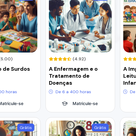
(5.00)
(4.92)
 de Surdos
A Enfermagem e o
A Im
Tratamento de
Leit
Doenças
Infan
00 horas
De 6 a 400 horas
De
Matricule-se
Matricule-se
Grátis
Grátis