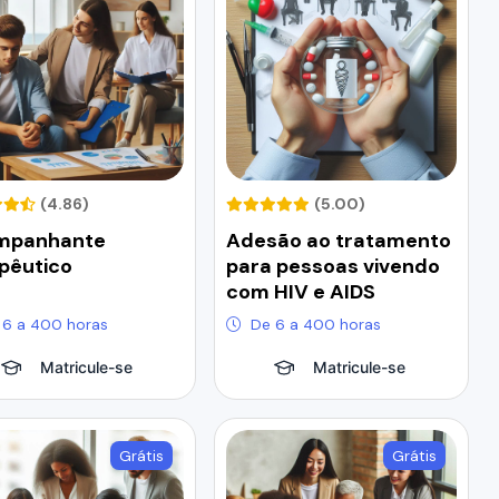
(4.86)
(5.00)
mpanhante
Adesão ao tratamento
pêutico
para pessoas vivendo
com HIV e AIDS
 6 a 400 horas
De 6 a 400 horas
Matricule-se
Matricule-se
Grátis
Grátis