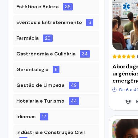
Estética e Beleza
36
Eventos e Entretenimento
6
Farmácia
20
Gastronomia e Culinária
34
Abordage
Gerontologia
11
urgência
emergên
Gestão de Limpeza
49
De 6 a 4
Hotelaria e Turismo
44
Idiomas
17
Indústria e Construção Civil