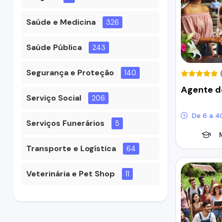
Saúde e Medicina
326
Saúde Pública
243
Segurança e Proteção
140
Agente d
Serviço Social
206
De 6 a 4
Serviços Funerários
5
Transporte e Logística
64
Veterinária e Pet Shop
11