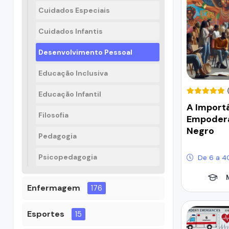
Cuidados Especiais
Cuidados Infantis
Desenvolvimento Pessoal
Educação Inclusiva
Educação Infantil
A Import
Filosofia
Empoder
Negro
Pedagogia
Psicopedagogia
De 6 a 4
Enfermagem
176
Esportes
15