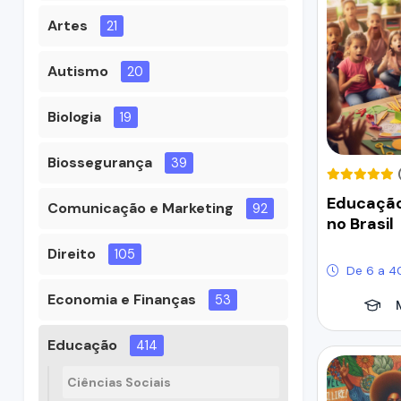
Artes
21
Autismo
20
Biologia
19
Biossegurança
39
Educação
Comunicação e Marketing
92
no Brasil
Direito
105
De 6 a 4
Economia e Finanças
53
Educação
414
Ciências Sociais