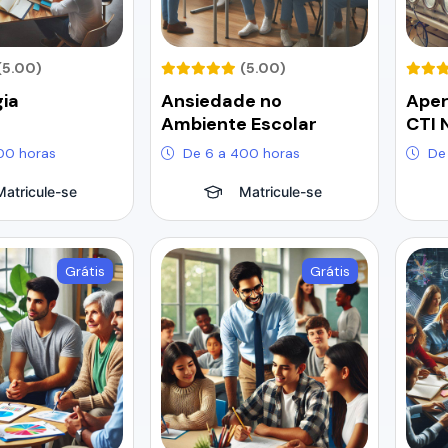
(5.00)
(5.00)
ia
Ansiedade no
Ape
Ambiente Escolar
CTI 
00 horas
De 6 a 400 horas
De
Matricule-se
Matricule-se
Grátis
Grátis