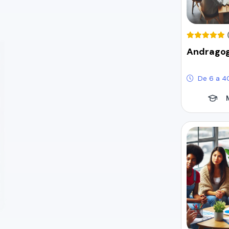
Andragog
De 6 a 4