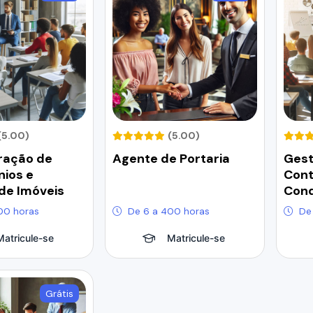
(5.00)
(5.00)
ração de
Agente de Portaria
Gest
ios e
Cont
de Imóveis
Con
00 horas
De 6 a 400 horas
De
Matricule-se
Matricule-se
Grátis