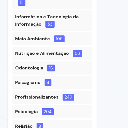
111
Informática e Tecnologia da
Informação
53
Meio Ambiente
105
Nutrição e Alimentação
56
Odontologia
18
Paisagismo
4
Profissionalizantes
249
Psicologia
204
Religião
8