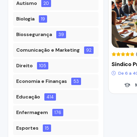
Autismo
20
Biologia
19
Biossegurança
39
Comunicação e Marketing
92
Síndico P
Direito
105
De 6 a 4
Economia e Finanças
53
Educação
414
Enfermagem
176
Esportes
15