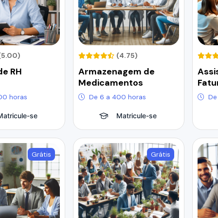
(5.00)
(4.75)
de RH
Armazenagem de
Assi
Medicamentos
Fat
00 horas
De 6 a 400 horas
De
Matricule-se
Matricule-se
Grátis
Grátis