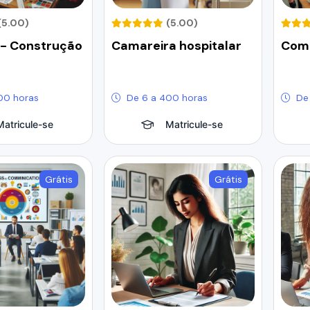
(5.00)
(5.00)
 - Construção
Camareira hospitalar
Comp
a
00 horas
De 6 a 400 horas
De
Matricule-se
Matricule-se
Grátis
Grátis