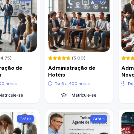
(4.75)
(5.00)
ração de
Administração de
Admi
s
Hotéis
Novo
00 horas
De 6 a 400 horas
De
Matricule-se
Matricule-se
Grátis
Grátis