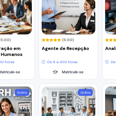
(5.00)
(5.00)
ração em
Agente de Recepção
Anal
s Humanos
00 horas
De 6 a 400 horas
De
Matricule-se
Matricule-se
Grátis
Grátis