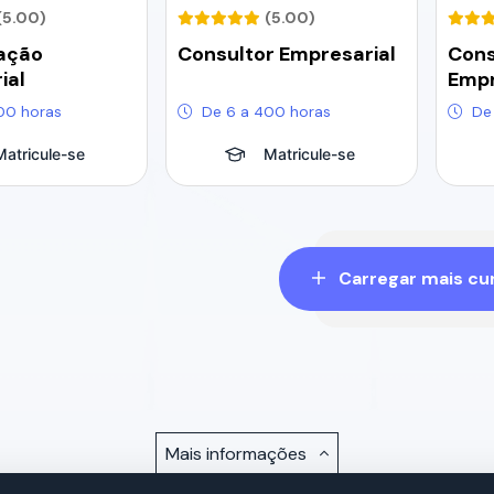
(5.00)
(5.00)
ação
Consultor Empresarial
Cons
ial
Empr
00 horas
De 6 a 400 horas
De
Matricule-se
Matricule-se
Carregar mais cur
Mais informações