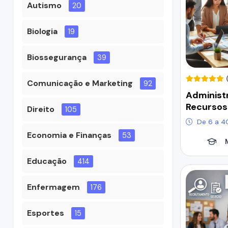
Autismo
20
Biologia
19
Biossegurança
39
Comunicação e Marketing
92
Administ
Recurso
Direito
105
De 6 a 4
Economia e Finanças
53
Educação
414
Enfermagem
176
Esportes
15