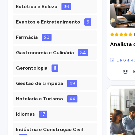
Estética e Beleza
36
Eventos e Entretenimento
6
Farmácia
20
Analista 
Gastronomia e Culinária
34
De 6 a 4
Gerontologia
11
Gestão de Limpeza
49
Hotelaria e Turismo
44
Idiomas
17
Indústria e Construção Civil