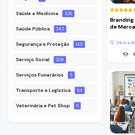
Saúde e Medicina
326
Branding
de Marc
Saúde Pública
243
De 6 a 4
Segurança e Proteção
140
Serviço Social
206
Serviços Funerários
5
Transporte e Logística
64
Veterinária e Pet Shop
11