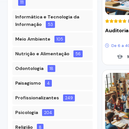
111
Informática e Tecnologia da
Informação
53
Auditoria
Meio Ambiente
105
De 6 a 4
Nutrição e Alimentação
56
Odontologia
18
Paisagismo
4
Profissionalizantes
249
Psicologia
204
Religião
8